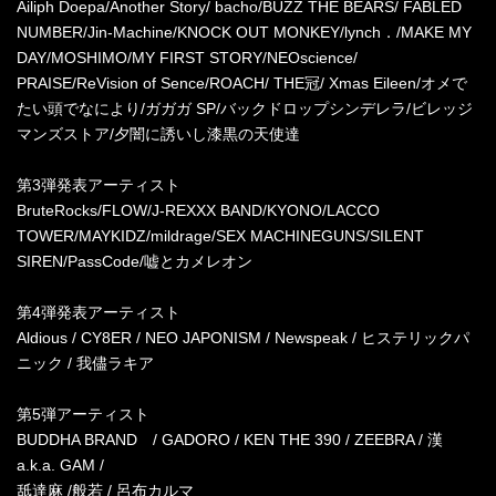
Ailiph Doepa/Another Story/ bacho/BUZZ THE BEARS/ FABLED
NUMBER/Jin-Machine/KNOCK OUT MONKEY/lynch．/MAKE MY
DAY/MOSHIMO/MY FIRST STORY/NEOscience/
PRAISE/ReVision of Sence/ROACH/ THE冠/ Xmas Eileen/オメで
たい頭でなにより/ガガガ SP/バックドロップシンデレラ/ビレッジ
マンズストア/夕闇に誘いし漆黒の天使達
第3弾発表アーティスト
BruteRocks/FLOW/J-REXXX BAND/KYONO/LACCO
TOWER/MAYKIDZ/mildrage/SEX MACHINEGUNS/SILENT
SIREN/PassCode/嘘とカメレオン
第4弾発表アーティスト
Aldious / CY8ER / NEO JAPONISM / Newspeak / ヒステリックパ
ニック / 我儘ラキア
第5弾アーティスト
BUDDHA BRAND / GADORO / KEN THE 390 / ZEEBRA / 漢
a.k.a. GAM /
舐達麻 /般若 / 呂布カルマ