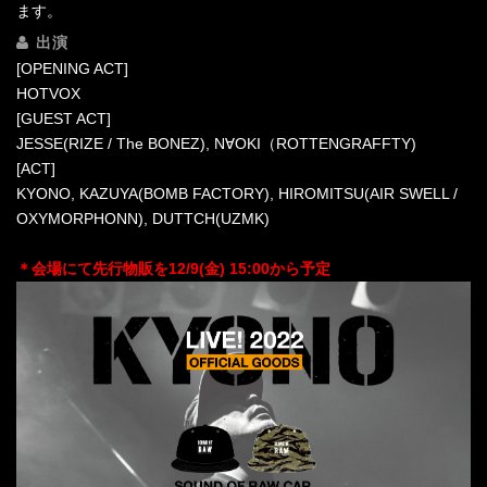
ます。
出演
[OPENING ACT]
HOTVOX
[GUEST ACT]
JESSE(RIZE / The BONEZ), N∀OKI（ROTTENGRAFFTY)
[ACT]
KYONO, KAZUYA(BOMB FACTORY), HIROMITSU(AIR SWELL /
OXYMORPHONN), DUTTCH(UZMK)
＊会場にて先行物販を12/9(金) 15:00から予定