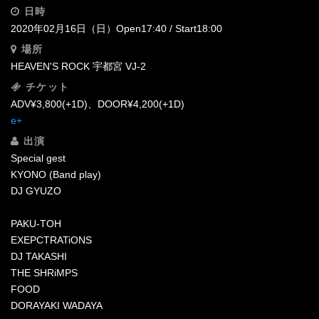
日時
2020年02月16日（日）Open17:40 / Start18:00
場所
HEAVEN'S ROCK 宇都宮 VJ-2‬
チケット
ADV¥3,800(+1D)、DOOR¥4,200(+1D)
e+
出演
Special gest
KYONO (Band play)
DJ GYUZO
PAKU-TOH
EXEPCTRATiONS
DJ TAKASHI
THE SHRiMPS
FOOD
DORAYAKI WADAYA