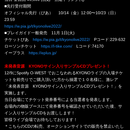
■先⾏受付期間
オフィシャル先行（ぴあ） 10/14（金）12:00〜10/23（日）
23:59
https://w.pia.jp/t/kyonolive2022/
■プレイガイド⼀般発売 11⽉ 1⽇(火)
チケットぴあ
https://w.pia.jp/t/kyonolive2022/
Pコード:229-632
ローソンチケット
https://l-tike.com/
Lコード:74170
イープラス
https://eplus.jp/
未発表音源 KYONOサイン入りサンプルCDプレゼント！
12/9にSpotify O-WEST でおこなわれるKYONOライブの入場チケ
ットを前売りでご購入頂いた方から抽選で１０名様に、激レア
「未発表音源 KYONOサイン入りサンプルCDプレゼント！」を
実施します。
当日会場にてチケット発券番号による当選者を発表します。
会場内の物販ブースにて発券番号を確認させていただいた後、サ
イン入りサンプルCDをお渡しします！
皆様ライブ会場でお待ちしております！
＊こちらのCDの転売、オークションサイトでの販売を禁止いたし