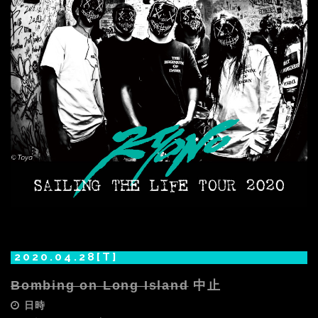
2020.04.28[T]
Bombing on Long Island
中止
日時