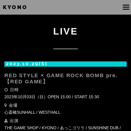
KYONO
To
na
LIVE
2023.10.29[S]
RED STYLE × GAME ROCK BOMB pre.
【RED GAME】
日時
2023年10月03日（日）OPEN 15:00 / START 15:30
会場
心斎橋SUNHALL / WESTHALL‬
出演
THE GAME SHOP / KYONO / あっこゴリラ / SUNSHINE DUB /