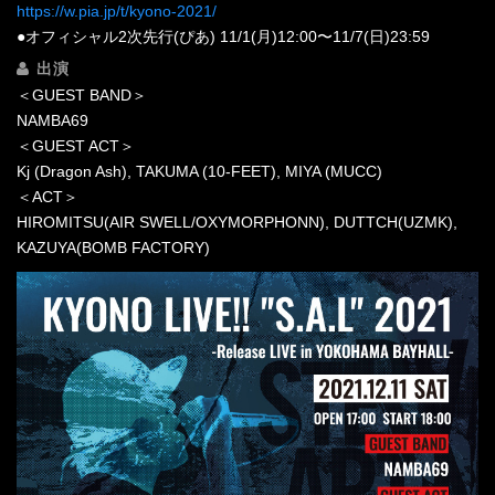
https://w.pia.jp/t/kyono-2021/
●オフィシャル2次先行(ぴあ) 11/1(月)12:00〜11/7(日)23:59
出演
＜GUEST BAND＞
NAMBA69
＜GUEST ACT＞
Kj (Dragon Ash), TAKUMA (10-FEET), MIYA (MUCC)
＜ACT＞
HIROMITSU(AIR SWELL/OXYMORPHONN), DUTTCH(UZMK),
KAZUYA(BOMB FACTORY)