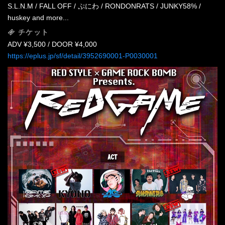
S.L.N.M / FALL OFF / ぷにわ / RONDONRATS / JUNKY58% /
huskey and more...
チケット
ADV ¥3,500 / DOOR ¥4,000
https://eplus.jp/sf/detail/3952690001-P0030001