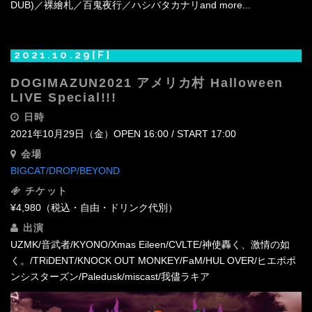
DUB)／裸繪札／百鬼夜行／ハシバタカナリand more...
2021.10.29[F]
DOGIMAZUN2021 アメリカ村 Halloween
LIVE Special!!!
日時
2021年10月29日（金）OPEN 16:00 / START 17:00
会場
BIGCAT/DROP/BEYOND
チケット
¥4,980（税込・自由・ドリンク代別）
出演
UZMK/音武者/KYONO/Xmas Eileen/CVLTE/神使轟く、激情の如
く。/TRiDENT/KNOCK OUT MONKEY/FaM/HUL OVER/ヒエポポ
ンシスターズン/Paledusk/miscast/我儘ラキア